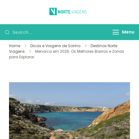
Skip
to
Norte Viagens
O Prazer de Viajar
content
Search
Menu
for:
Home
Dicas e Viagens de Sonho
Destinos Norte
Viagens
Menorca em 2026: Os Melhores Bairros e Zonas
para Explorar