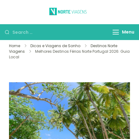
Skip
to
Norte Viagens
O Prazer de Viajar
content
Search
Menu
for:
Home
Dicas e Viagens de Sonho
Destinos Norte
Viagens
Melhores Destinos Férias Norte Portugal 2026: Guia
Local