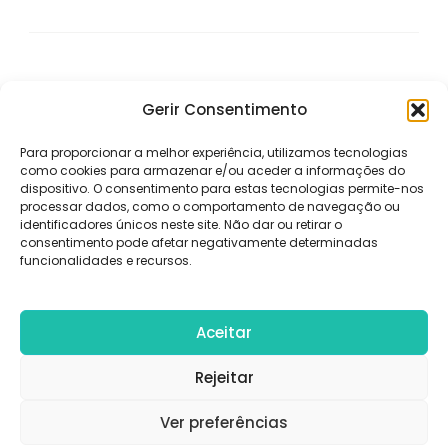
Gerir Consentimento
Para proporcionar a melhor experiência, utilizamos tecnologias
como cookies para armazenar e/ou aceder a informações do
dispositivo. O consentimento para estas tecnologias permite-nos
processar dados, como o comportamento de navegação ou
identificadores únicos neste site. Não dar ou retirar o
consentimento pode afetar negativamente determinadas
funcionalidades e recursos.
© Copyright 2026
Norte Viagens
.
RNAVT Nº: 5221
Aceitar
WordPress
.
RNAVT
Informações
Política de
Termos e
Rejeitar
Nº: 5221
Legais – Norte
Cookies
Condições de
Ver preferências
Viagens
Utilização