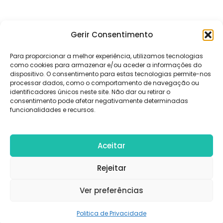
Gerir Consentimento
Para proporcionar a melhor experiência, utilizamos tecnologias
como cookies para armazenar e/ou aceder a informações do
dispositivo. O consentimento para estas tecnologias permite-nos
processar dados, como o comportamento de navegação ou
identificadores únicos neste site. Não dar ou retirar o
consentimento pode afetar negativamente determinadas
funcionalidades e recursos.
© Copyright 2026
Norte Viagens
.
RNAVT Nº: 5221
Aceitar
WordPress
.
RNAVT
Informações
Política de
Termos e
Rejeitar
Nº: 5221
Legais – Norte
Cookies
Condições de
Ver preferências
Viagens
Utilização
Politica de Privacidade
Politica de Privacidade