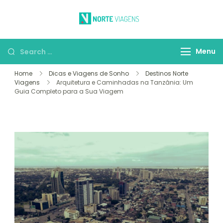
Skip
to
Norte Viagens
O Prazer de Viajar
content
Search
Menu
for:
Home
Dicas e Viagens de Sonho
Destinos Norte
Viagens
Arquitetura e Caminhadas na Tanzânia: Um
Guia Completo para a Sua Viagem